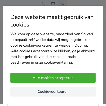
Deze website maakt gebruik van
cookies
Home
Zonnepanelen
Welkom op deze website, onderdeel van Solvari.
Je bepaalt zelf welke data wij mogen gebruiken
Zonnepanelen
door je cookievoorkeuren te wijzigen. Door op
‘Alle cookies accepteren’ te klikken, ga je akkoord
met het gebruik van alle cookies, zoals
Waarom zou je betalen voor dure stroom als je die energie
beschreven in onze
cookieverklaring
.
zelf gratis kan opwekken? Met zonnepanelen transformeer
je je dak in een slimme investering die zichzelf snel
terugverdient. Ontdek direct hoeveel jij kan besparen met
Alle cookies accepteren
zonnepanelen.
Cookievoorkeuren
Vergelijk tot 4 offertes voor zonnepanelen