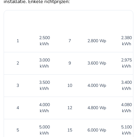
installatie. Enkele richtprijzen:
Aantal
Verbruik
Aantal
Vermogen
Opbrengst
personen
per jaar
panelen
installatie
per jaar
2.500
2.380
1
7
2.800 Wp
kWh
kWh
3.000
2.975
2
9
3.600 Wp
kWh
kWh
3.500
3.400
3
10
4.000 Wp
kWh
kWh
4.000
4.080
4
12
4.800 Wp
kWh
kWh
5.000
5.100
5
15
6.000 Wp
kWh
kWh