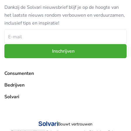
Dankzij de Solvari nieuwsbrief blijf je op de hoogte van
het laatste nieuws rondom verbouwen en verduurzamen,
inclusief tips en inspiratie!
Inschrijven
Consumenten
Overzicht projecten
Bedrijven
Mijn aanvragen
Pro platform
Solvari
Mijn berichten
Bedrijf aanmelden
Over Solvari
Mijn gegevens
Bedrijven overzicht
Vacatures
Bouwt vertrouwen