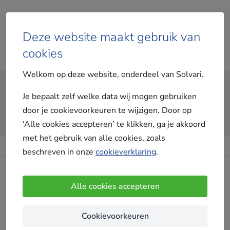
Deze website maakt gebruik van
cookies
Vergelijk gratis offertes
Welkom op deze website, onderdeel van Solvari.
Je bepaalt zelf welke data wij mogen gebruiken
door je cookievoorkeuren te wijzigen. Door op
‘Alle cookies accepteren’ te klikken, ga je akkoord
met het gebruik van alle cookies, zoals
beschreven in onze
cookieverklaring
.
Blijf op de hoogte!
Alle cookies accepteren
Dankzij de Solvari nieuwsbrief blijf je op de hoogte van
Cookievoorkeuren
het laatste nieuws rondom verbouwen en verduurzamen,