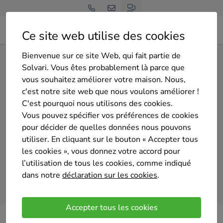
Ce site web utilise des cookies
Bienvenue sur ce site Web, qui fait partie de
Home
Panneaux solaires
Liège
Lontzen
Solvari. Vous êtes probablement là parce que
vous souhaitez améliorer votre maison. Nous,
Gratuit et sans engagement
c'est notre site web que nous voulons améliorer !
Top 20 des installateurs de
C'est pourquoi nous utilisons des cookies.
panneaux solaires à Lontzen
Vous pouvez spécifier vos préférences de cookies
pour décider de quelles données nous pouvons
utiliser. En cliquant sur le bouton « Accepter tous
les cookies », vous donnez votre accord pour
l’utilisation de tous les cookies, comme indiqué
dans notre
déclaration sur les cookies
.
Comparer des devis
Accepter tous les cookies