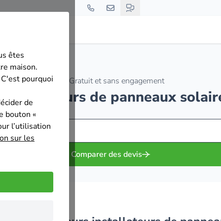
us êtes
tre maison.
 C'est pourquoi
Gratuit et sans engagement
 installateurs de panneaux solair
décider de
le bouton «
r l’utilisation
on sur les
Comparer des devis