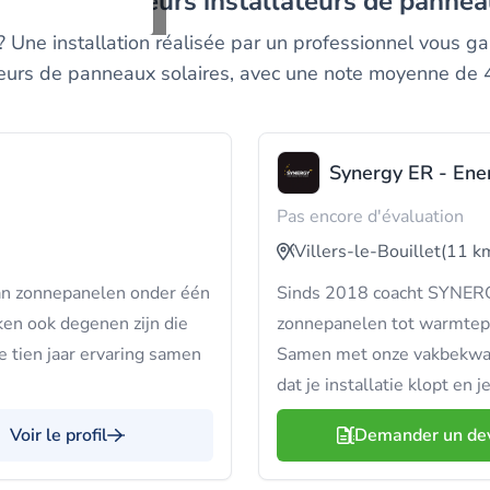
rez les meilleurs installateurs de pannea
? Une installation réalisée par un professionnel vous 
ateurs de panneaux solaires, avec une note moyenne de 4
Synergy ER - Ene
Pas encore d'évaluation
Villers-le-Bouillet
(11 k
van zonnepanelen onder één
Sinds 2018 coacht SYNERGY
ken ook degenen zijn die
zonnepanelen tot warmtepo
 tien jaar ervaring samen
Samen met onze vakbekwam
dat je installatie klopt en 
Voir le profil
Demander un de