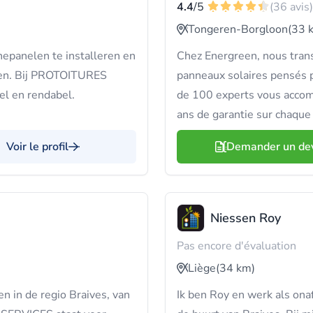
4.4
/5
(36 avis)
Tongeren-Borgloon
(33 
epanelen te installeren en
Chez Energreen, nous trans
gen. Bij PROTOITURES
panneaux solaires pensés 
l en rendabel.
de 100 experts vous accom
ans de garantie sur chaque 
Voir le profil
Demander un de
Niessen Roy
Pas encore d'évaluation
Liège
(34 km)
n in de regio Braives, van
Ik ben Roy en werk als onaf