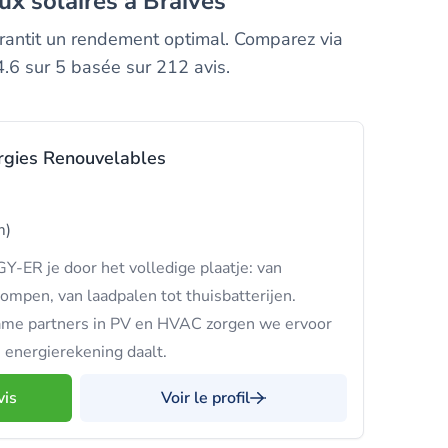
ux solaires à Braives
garantit un rendement optimal. Comparez via
.6 sur 5 basée sur 212 avis.
rgies Renouvelables
m)
-ER je door het volledige plaatje: van
mpen, van laadpalen tot thuisbatterijen.
e partners in PV en HVAC zorgen we ervoor
je energierekening daalt.
vis
Voir le profil