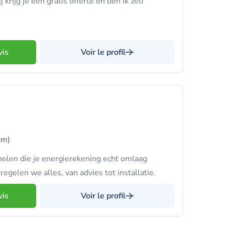
 krijg je een gratis offerte en ben ik zelf
vis
Voir le profil
km)
elen die je energierekening echt omlaag
gelen we alles, van advies tot installatie.
vis
Voir le profil