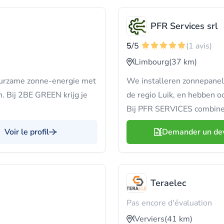
PFR Services srl
5
/5
(1 avis)
Limbourg
(37 km)
uurzame zonne-energie met
We installeren zonnepanele
. Bij 2BE GREEN krijg je
de regio Luik, en hebben oo
Bij PFR SERVICES combiner
Voir le profil
Demander un de
Teraelec
Pas encore d'évaluation
Verviers
(41 km)