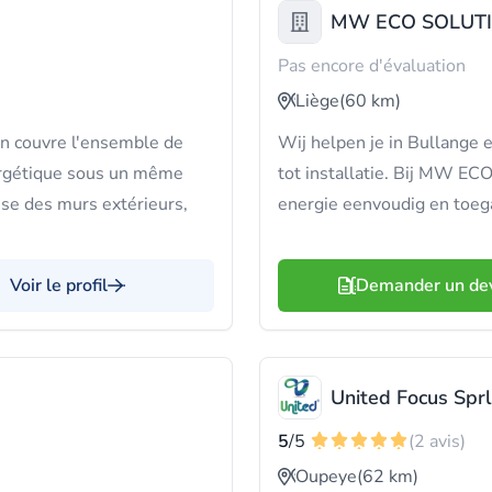
MW ECO SOLUT
Pas encore d'évaluation
Liège
(60 km)
 couvre l'ensemble de
Wij helpen je in Bullange
nergétique sous un même
tot installatie. Bij MW 
gisse des murs extérieurs,
energie eenvoudig en toega
Voir le profil
Demander un de
United Focus Sprl
5
/5
(2 avis)
Oupeye
(62 km)