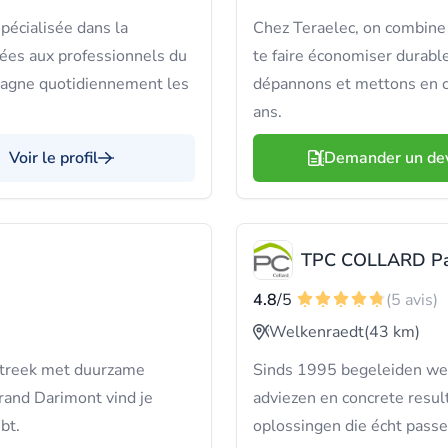
pécialisée dans la
Chez Teraelec, on combine 
nées aux professionnels du
te faire économiser durabl
mpagne quotidiennement les
dépannons et mettons en co
ans.
Voir le profil
Demander un de
TPC COLLARD Pa
4.8
/5
(5 avis)
Welkenraedt
(43 km)
rstreek met duurzame
Sinds 1995 begeleiden we 
rand Darimont vind je
adviezen en concrete resu
bt.
oplossingen die écht passe