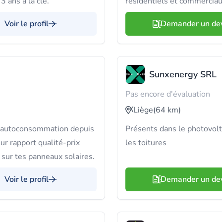
3 ans à la clé.
résidentiels et commerciau
Voir le profil
Demander un de
Sunxenergy SRL
Pas encore d'évaluation
Liège
(64 km)
 l'autoconsommation depuis
Présents dans le photovolt
r rapport qualité-prix
les toitures
 sur tes panneaux solaires.
Voir le profil
Demander un de