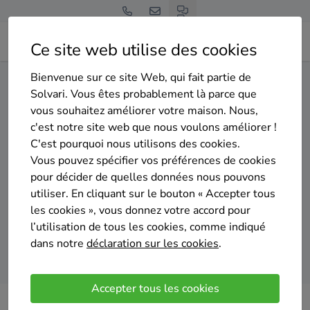
Ce site web utilise des cookies
Bienvenue sur ce site Web, qui fait partie de
Home
Panneaux solaires
Liège
Flémalle
Solvari. Vous êtes probablement là parce que
vous souhaitez améliorer votre maison. Nous,
Gratuit et sans engagement
c'est notre site web que nous voulons améliorer !
Top 20 des installateurs de
C'est pourquoi nous utilisons des cookies.
panneaux solaires à Flémalle
Vous pouvez spécifier vos préférences de cookies
pour décider de quelles données nous pouvons
utiliser. En cliquant sur le bouton « Accepter tous
les cookies », vous donnez votre accord pour
l’utilisation de tous les cookies, comme indiqué
dans notre
déclaration sur les cookies
.
Comparer des devis
Accepter tous les cookies