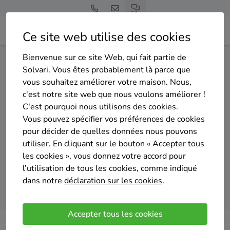
Ce site web utilise des cookies
Bienvenue sur ce site Web, qui fait partie de
Home
Panneaux solaires
Liège
Sprimont
Solvari. Vous êtes probablement là parce que
vous souhaitez améliorer votre maison. Nous,
Gratuit et sans engagement
c'est notre site web que nous voulons améliorer !
Top 20 des installateurs de
C'est pourquoi nous utilisons des cookies.
panneaux solaires à Sprimont
Vous pouvez spécifier vos préférences de cookies
pour décider de quelles données nous pouvons
utiliser. En cliquant sur le bouton « Accepter tous
les cookies », vous donnez votre accord pour
l’utilisation de tous les cookies, comme indiqué
dans notre
déclaration sur les cookies
.
Comparer des devis
Accepter tous les cookies