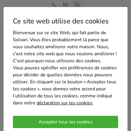
Ce site web utilise des cookies
Bienvenue sur ce site Web, qui fait partie de
Home
Panneaux solaires
Liège
Fléron
Solvari. Vous êtes probablement là parce que
vous souhaitez améliorer votre maison. Nous,
Gratuit et sans engagement
c'est notre site web que nous voulons améliorer !
Top 20 des installateurs de
C'est pourquoi nous utilisons des cookies.
panneaux solaires à Fléron
Vous pouvez spécifier vos préférences de cookies
pour décider de quelles données nous pouvons
utiliser. En cliquant sur le bouton « Accepter tous
les cookies », vous donnez votre accord pour
l’utilisation de tous les cookies, comme indiqué
dans notre
déclaration sur les cookies
.
Comparer des devis
Accepter tous les cookies