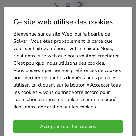
Ce site web utilise des cookies
Bienvenue sur ce site Web, qui fait partie de
Home
Panneaux solaires
Liège
Ans
Solvari. Vous êtes probablement là parce que
vous souhaitez améliorer votre maison. Nous,
Gratuit et sans engagement
c'est notre site web que nous voulons améliorer !
Top 20 des installateurs de
C'est pourquoi nous utilisons des cookies.
panneaux solaires à Ans
Vous pouvez spécifier vos préférences de cookies
pour décider de quelles données nous pouvons
utiliser. En cliquant sur le bouton « Accepter tous
les cookies », vous donnez votre accord pour
l’utilisation de tous les cookies, comme indiqué
dans notre
déclaration sur les cookies
.
Comparer des devis
Accepter tous les cookies