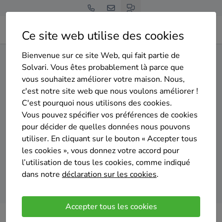
Ce site web utilise des cookies
Bienvenue sur ce site Web, qui fait partie de
Home
Panneaux solaires
Liège
Wanze
Solvari. Vous êtes probablement là parce que
vous souhaitez améliorer votre maison. Nous,
Gratuit et sans engagement
c'est notre site web que nous voulons améliorer !
Top 20 des installateurs de
C'est pourquoi nous utilisons des cookies.
panneaux solaires à Wanze
Vous pouvez spécifier vos préférences de cookies
pour décider de quelles données nous pouvons
utiliser. En cliquant sur le bouton « Accepter tous
les cookies », vous donnez votre accord pour
l’utilisation de tous les cookies, comme indiqué
dans notre
déclaration sur les cookies
.
Comparer des devis
Accepter tous les cookies