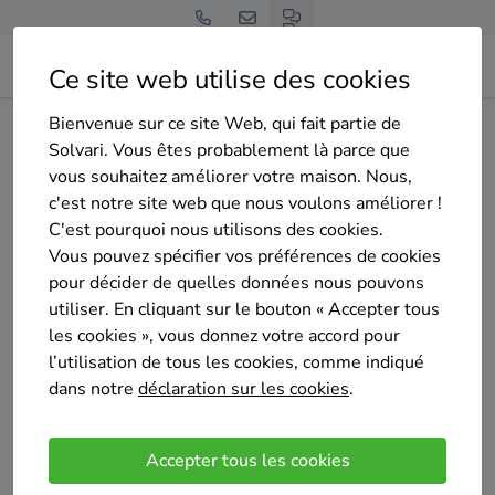
Ce site web utilise des cookies
Bienvenue sur ce site Web, qui fait partie de
Home
Panneaux solaires
Namur
Floreffe
EnerBlue
Solvari. Vous êtes probablement là parce que
vous souhaitez améliorer votre maison. Nous,
c'est notre site web que nous voulons améliorer !
C'est pourquoi nous utilisons des cookies.
Vous pouvez spécifier vos préférences de cookies
pour décider de quelles données nous pouvons
EnerBlue
utiliser. En cliquant sur le bouton « Accepter tous
Sélectionné 4 fois
les cookies », vous donnez votre accord pour
4
/5
l’utilisation de tous les cookies, comme indiqué
(5 avis)
dans notre
déclaration sur les cookies
.
Sint-Genesius-Rode
EnerBlue est spécialisée dans l'installation de
Accepter tous les cookies
Nos services