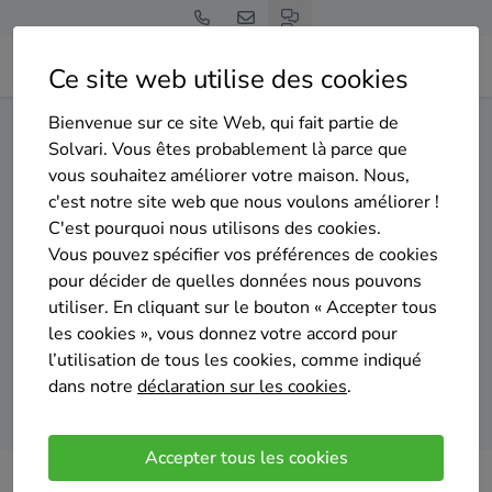
Ce site web utilise des cookies
Bienvenue sur ce site Web, qui fait partie de
Home
Panneaux solaires
Namur
Viroinval
Solvari. Vous êtes probablement là parce que
vous souhaitez améliorer votre maison. Nous,
Gratuit et sans engagement
c'est notre site web que nous voulons améliorer !
Top 20 des installateurs de
C'est pourquoi nous utilisons des cookies.
panneaux solaires à Viroinval
Vous pouvez spécifier vos préférences de cookies
pour décider de quelles données nous pouvons
utiliser. En cliquant sur le bouton « Accepter tous
les cookies », vous donnez votre accord pour
l’utilisation de tous les cookies, comme indiqué
dans notre
déclaration sur les cookies
.
Comparer des devis
Accepter tous les cookies