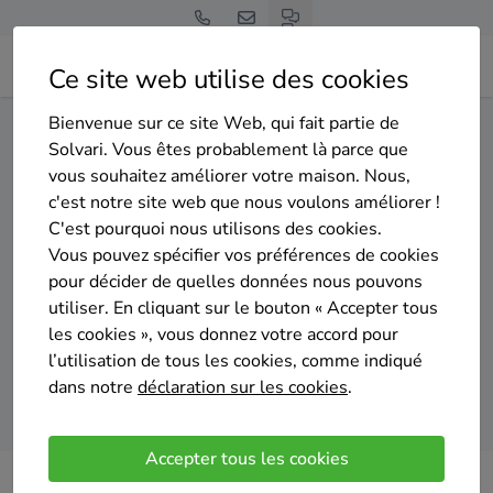
Ce site web utilise des cookies
Bienvenue sur ce site Web, qui fait partie de
Home
Isolation du sol
Namur
Viroinval
Solvari. Vous êtes probablement là parce que
vous souhaitez améliorer votre maison. Nous,
Gratuit et sans engagement
c'est notre site web que nous voulons améliorer !
Top 20 des entreprises
C'est pourquoi nous utilisons des cookies.
d'isolation du sol à Viroinval
Vous pouvez spécifier vos préférences de cookies
pour décider de quelles données nous pouvons
utiliser. En cliquant sur le bouton « Accepter tous
les cookies », vous donnez votre accord pour
l’utilisation de tous les cookies, comme indiqué
dans notre
déclaration sur les cookies
.
Comparer des devis
Accepter tous les cookies