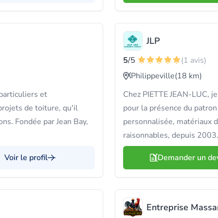
JLP
5
/5
(1 avis)
Philippeville
(18 km)
articuliers et
Chez PIETTE JEAN-LUC, je n
ojets de toiture, qu'il
pour la présence du patron 
ons. Fondée par Jean Bay,
personnalisée, matériaux de
raisonnables, depuis 2003
Voir le profil
Demander un de
Entreprise Massa