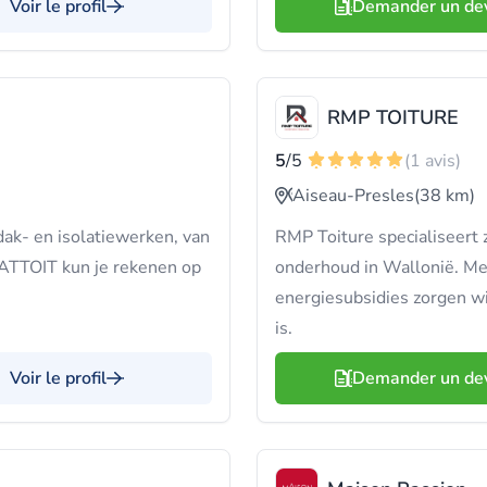
Voir le profil
Demander un de
RMP TOITURE
5
/5
(1 avis)
Aiseau-Presles
(38 km)
dak- en isolatiewerken, van
RMP Toiture specialiseert z
 BATTOIT kun je rekenen op
onderhoud in Wallonië. Met
energiesubsidies zorgen w
is.
Voir le profil
Demander un de