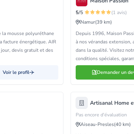
Maison Passion
5
/5
(1 avis)
Namur
(39 km)
de la mousse polyuréthane
Depuis 1996, Maison Passi
ta facture énergétique. AIR
à nos vérandas extension,
 jour, devis gratuit et des
dans la qualité. Visitez n
conditions spéciales, garan
Voir le profil
Demander un de
Artisanal Home et
Pas encore d'évaluation
Aiseau-Presles
(40 km)