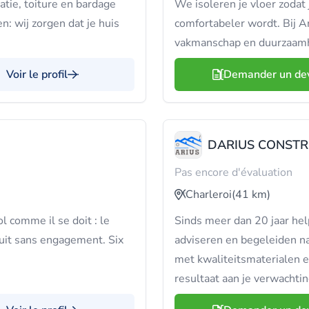
tie, toiture en bardage
We isoleren je vloer zodat 
n: wij zorgen dat je huis
comfortabeler wordt. Bij A
vakmanschap en duurzaamh
Voir le profil
Demander un de
DARIUS CONST
Pas encore d'évaluation
Charleroi
(41 km)
 comme il se doit : le
Sinds meer dan 20 jaar hel
atuit sans engagement. Six
adviseren en begeleiden na
met kwaliteitsmaterialen en
resultaat aan je verwachti