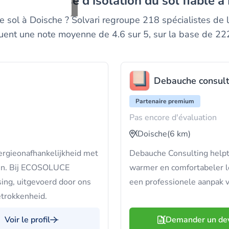
z un entreprise d'isolation du sol fiable à
e sol à Doische ? Solvari regroupe 218 spécialistes de l’i
buent une note moyenne de 4.6 sur 5, sur la base de 222
Debauche consult
Partenaire premium
Pas encore d'évaluation
Doische
(6 km)
nergieonafhankelijkheid met
Debauche Consulting helpt j
en. Bij ECOSOLUCE
warmer en comfortabeler l
ng, uitgevoerd door ons
een professionele aanpak v
etrokkenheid.
Voir le profil
Demander un de