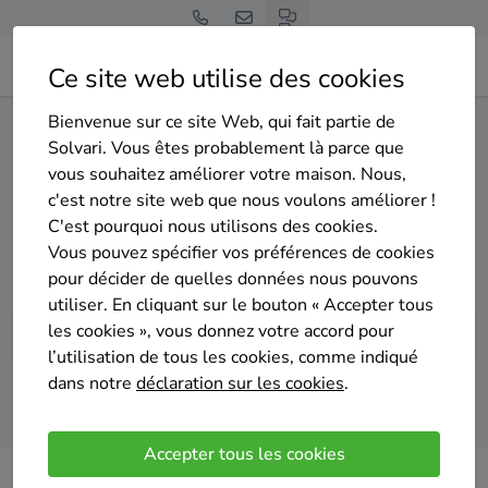
Ce site web utilise des cookies
Bienvenue sur ce site Web, qui fait partie de
Home
Isolation du sol
Namur
Gembloux
Solvari. Vous êtes probablement là parce que
vous souhaitez améliorer votre maison. Nous,
Gratuit et sans engagement
c'est notre site web que nous voulons améliorer !
Top 20 des entreprises
C'est pourquoi nous utilisons des cookies.
d'isolation du sol à Gembloux
Vous pouvez spécifier vos préférences de cookies
pour décider de quelles données nous pouvons
utiliser. En cliquant sur le bouton « Accepter tous
les cookies », vous donnez votre accord pour
l’utilisation de tous les cookies, comme indiqué
dans notre
déclaration sur les cookies
.
Comparer des devis
Accepter tous les cookies