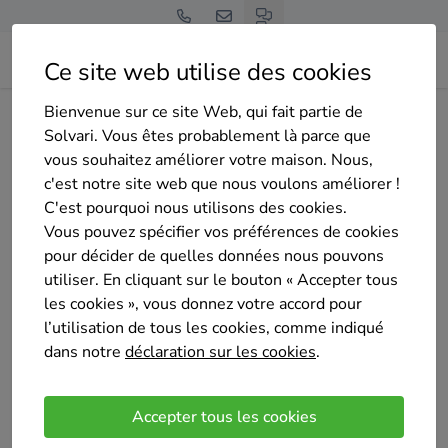
Ce site web utilise des cookies
Bienvenue sur ce site Web, qui fait partie de
Home
Isolation du sol
Hainaut
Fleurus
BMP SPRL
Solvari. Vous êtes probablement là parce que
vous souhaitez améliorer votre maison. Nous,
c'est notre site web que nous voulons améliorer !
C'est pourquoi nous utilisons des cookies.
Vous pouvez spécifier vos préférences de cookies
pour décider de quelles données nous pouvons
BMP SPRL
utiliser. En cliquant sur le bouton « Accepter tous
Sélectionné 2 fois
les cookies », vous donnez votre accord pour
4.5
/5
l’utilisation de tous les cookies, comme indiqué
(8 avis)
dans notre
déclaration sur les cookies
.
Kraainem
Building Management Projet vous offre ses
Accepter tous les cookies
compétences tant en nouvelle construction qu’en