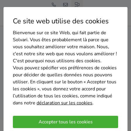
Ce site web utilise des cookies
Bienvenue sur ce site Web, qui fait partie de
Home
Isolation du sol
Hainaut
Hensies
Solvari. Vous êtes probablement là parce que
vous souhaitez améliorer votre maison. Nous,
Gratuit et sans engagement
c'est notre site web que nous voulons améliorer !
Top 20 des entreprises
C'est pourquoi nous utilisons des cookies.
d'isolation du sol à Hensies
Vous pouvez spécifier vos préférences de cookies
pour décider de quelles données nous pouvons
utiliser. En cliquant sur le bouton « Accepter tous
les cookies », vous donnez votre accord pour
l’utilisation de tous les cookies, comme indiqué
dans notre
déclaration sur les cookies
.
Comparer des devis
Accepter tous les cookies