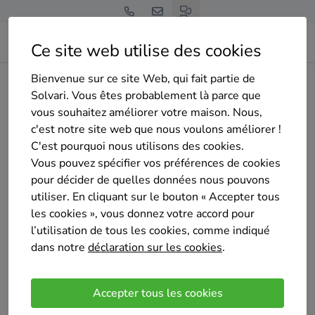
Ce site web utilise des cookies
Bienvenue sur ce site Web, qui fait partie de
Home
Isolation du sol
Hainaut
Quiévrain
MTI/IHP
Solvari. Vous êtes probablement là parce que
vous souhaitez améliorer votre maison. Nous,
c'est notre site web que nous voulons améliorer !
C'est pourquoi nous utilisons des cookies.
Vous pouvez spécifier vos préférences de cookies
pour décider de quelles données nous pouvons
MTI/IHP
utiliser. En cliquant sur le bouton « Accepter tous
Sélectionné 14 fois
les cookies », vous donnez votre accord pour
5
/5
l’utilisation de tous les cookies, comme indiqué
(1 avis)
dans notre
déclaration sur les cookies
.
Quiévrain
Entreprises de Bâtiment spécialisées en Toitures et
Accepter tous les cookies
Isolations une équipe dynamique ouvriers