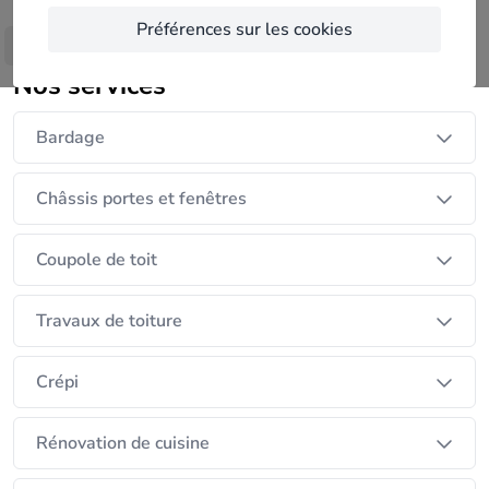
d'expériences et parachèvement gyprocs
Préférences sur les cookies
le patron Présent sur le chantier
Afficher plus
travail de qualité prix intéressants. délais rapides
Nos services
Bardage
Châssis portes et fenêtres
Coupole de toit
Travaux de toiture
Crépi
Rénovation de cuisine