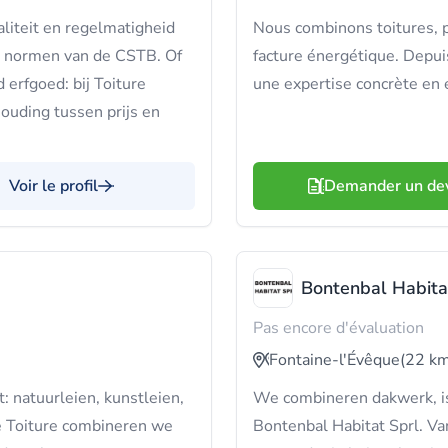
liteit en regelmatigheid
Nous combinons toitures, p
de normen van de CSTB. Of
facture énergétique. Depu
erfgoed: bij Toiture
une expertise concrète en 
houding tussen prijs en
Voir le profil
Demander un de
Bontenbal Habita
Pas encore d'évaluation
Fontaine-l'Évêque
(22 km
 natuurleien, kunstleien,
We combineren dakwerk, is
se Toiture combineren we
Bontenbal Habitat Sprl. V