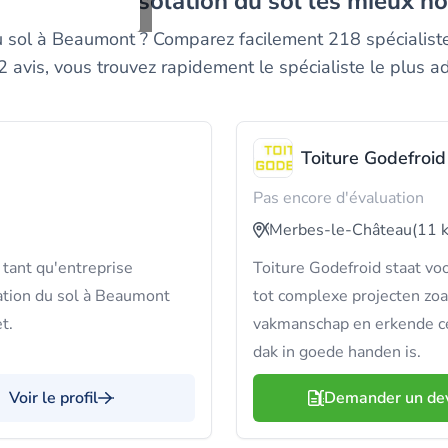
ntreprises d'isolation du sol les mieux 
 du sol à Beaumont ? Comparez facilement 218 spécialist
 avis, vous trouvez rapidement le spécialiste le plus ad
Toiture Godefroid
Pas encore d'évaluation
Merbes-le-Château
(11 
 tant qu'entreprise
Toiture Godefroid staat vo
lation du sol à Beaumont
tot complexe projecten zo
t.
vakmanschap en erkende cer
dak in goede handen is.
Voir le profil
Demander un de