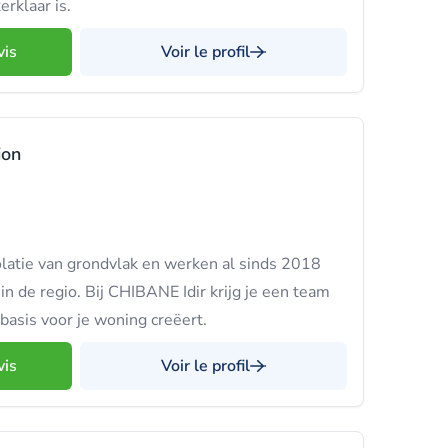
erklaar is.
vis
Voir le profil
ion
olatie van grondvlak en werken al sinds 2018
n de regio. Bij CHIBANE Idir krijg je een team
basis voor je woning creëert.
vis
Voir le profil