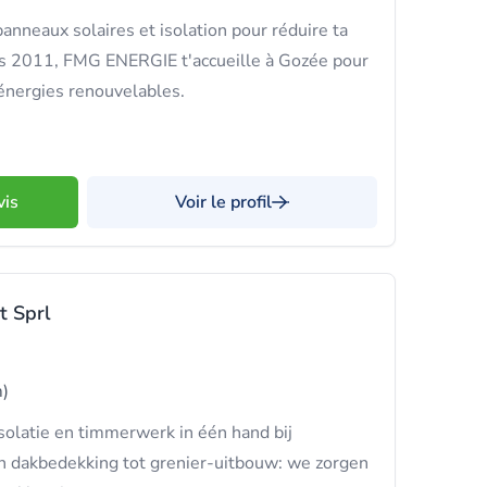
anneaux solaires et isolation pour réduire ta
is 2011, FMG ENERGIE t'accueille à Gozée pour
énergies renouvelables.
vis
Voir le profil
t Sprl
)
olatie en timmerwerk in één hand bij
an dakbedekking tot grenier-uitbouw: we zorgen