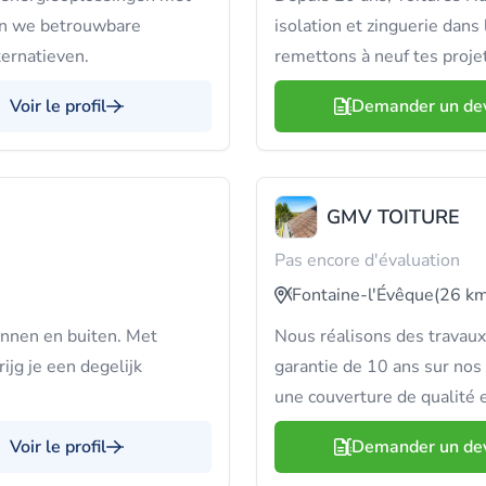
ren we betrouwbare
isolation et zinguerie dans 
ternatieven.
remettons à neuf tes projet
Voir le profil
Demander un de
GMV TOITURE
Pas encore d'évaluation
Fontaine-l'Évêque
(26 km
binnen en buiten. Met
Nous réalisons des travaux
ijg je een degelijk
garantie de 10 ans sur no
une couverture de qualité e
Voir le profil
Demander un de