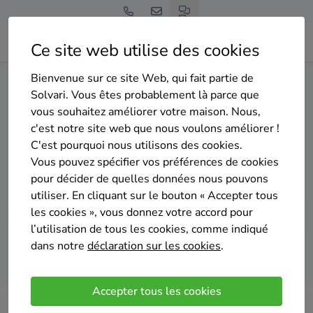
Ce site web utilise des cookies
Bienvenue sur ce site Web, qui fait partie de
Home
Isolation du sol
Hainaut
Courcelles
Solvari. Vous êtes probablement là parce que
vous souhaitez améliorer votre maison. Nous,
Gratuit et sans engagement
c'est notre site web que nous voulons améliorer !
Top 20 des entreprises
C'est pourquoi nous utilisons des cookies.
d'isolation du sol à Courcelles
Vous pouvez spécifier vos préférences de cookies
pour décider de quelles données nous pouvons
utiliser. En cliquant sur le bouton « Accepter tous
les cookies », vous donnez votre accord pour
l’utilisation de tous les cookies, comme indiqué
dans notre
déclaration sur les cookies
.
Comparer des devis
Accepter tous les cookies