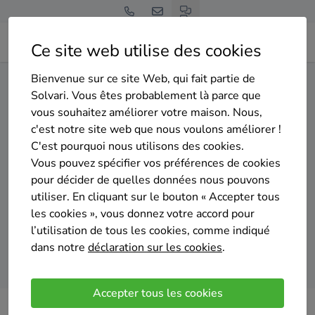
Ce site web utilise des cookies
Bienvenue sur ce site Web, qui fait partie de
Home
Isolation du sol
Hainaut
Lens
Solvari. Vous êtes probablement là parce que
vous souhaitez améliorer votre maison. Nous,
Gratuit et sans engagement
c'est notre site web que nous voulons améliorer !
Top 20 des entreprises
C'est pourquoi nous utilisons des cookies.
d'isolation du sol à Lens
Vous pouvez spécifier vos préférences de cookies
pour décider de quelles données nous pouvons
utiliser. En cliquant sur le bouton « Accepter tous
les cookies », vous donnez votre accord pour
l’utilisation de tous les cookies, comme indiqué
dans notre
déclaration sur les cookies
.
Comparer des devis
Accepter tous les cookies