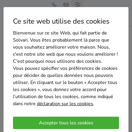
Ce site web utilise des cookies
Bienvenue sur ce site Web, qui fait partie de
Home
Isolation du sol
Hainaut
Lessines
md batiment s r l
Solvari. Vous êtes probablement là parce que
vous souhaitez améliorer votre maison. Nous,
c'est notre site web que nous voulons améliorer !
C'est pourquoi nous utilisons des cookies.
Vous pouvez spécifier vos préférences de cookies
pour décider de quelles données nous pouvons
md batiment s r l
utiliser. En cliquant sur le bouton « Accepter tous
Sélectionné 6 fois
les cookies », vous donnez votre accord pour
4.8
/5
l’utilisation de tous les cookies, comme indiqué
(10 avis)
dans notre
déclaration sur les cookies
.
Lessen
petite entreprise familial polyvalentes avec
Accepter tous les cookies
connaissances agrée dans les diffèrent domaine de