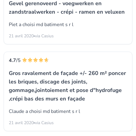
Gevel gerenoveerd - voegwerken en
zandstraalwerken - crépi - ramen en veluxen
Piet a choisi
md batiment s r l
21 avril 2020
via Casius
4.7
/5
Gros ravalement de façade +/- 260 m² poncer
les briques, discage des joints,
gommage,jointoiement et pose d"hydrofuge
,crépi bas des murs en façade
Claude a choisi
md batiment s r l
21 avril 2020
via Casius