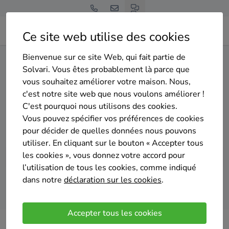
Ce site web utilise des cookies
Bienvenue sur ce site Web, qui fait partie de
Home
Isolation du sol
Hainaut
Tournai
Solvari. Vous êtes probablement là parce que
vous souhaitez améliorer votre maison. Nous,
Gratuit et sans engagement
c'est notre site web que nous voulons améliorer !
Top 20 des entreprises
C'est pourquoi nous utilisons des cookies.
d'isolation du sol à Tournai
Vous pouvez spécifier vos préférences de cookies
pour décider de quelles données nous pouvons
utiliser. En cliquant sur le bouton « Accepter tous
les cookies », vous donnez votre accord pour
l’utilisation de tous les cookies, comme indiqué
dans notre
déclaration sur les cookies
.
Comparer des devis
Accepter tous les cookies