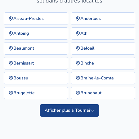
sol dans d'autres localités
Aiseau-Presles
Anderlues
Antoing
Ath
Beaumont
Beloeil
Bernissart
Binche
Boussu
Braine-le-Comte
Brugelette
Brunehaut
Afficher plus à Tournai