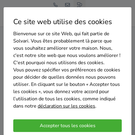
Ce site web utilise des cookies
Bienvenue sur ce site Web, qui fait partie de
Home
Isolation du sol
Hainaut
Aiseau-Presles
Solvari. Vous êtes probablement là parce que
vous souhaitez améliorer votre maison. Nous,
Gratuit et sans engagement
c'est notre site web que nous voulons améliorer !
Top 20 des entreprises
C'est pourquoi nous utilisons des cookies.
d'isolation du sol à Aiseau-
Vous pouvez spécifier vos préférences de cookies
pour décider de quelles données nous pouvons
Presles
utiliser. En cliquant sur le bouton « Accepter tous
les cookies », vous donnez votre accord pour
l’utilisation de tous les cookies, comme indiqué
dans notre
déclaration sur les cookies
.
Comparer des devis
Accepter tous les cookies