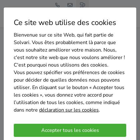
Ce site web utilise des cookies
Bienvenue sur ce site Web, qui fait partie de
Home
Isolation des murs creux
Hainaut
Fleurus
Solvari. Vous êtes probablement là parce que
vous souhaitez améliorer votre maison. Nous,
Gratuit et sans engagement
c'est notre site web que nous voulons améliorer !
Top 20 des entreprises
C'est pourquoi nous utilisons des cookies.
d'isolation des murs creux à
Vous pouvez spécifier vos préférences de cookies
pour décider de quelles données nous pouvons
Fleurus
utiliser. En cliquant sur le bouton « Accepter tous
les cookies », vous donnez votre accord pour
l’utilisation de tous les cookies, comme indiqué
dans notre
déclaration sur les cookies
.
Comparer des devis
Accepter tous les cookies