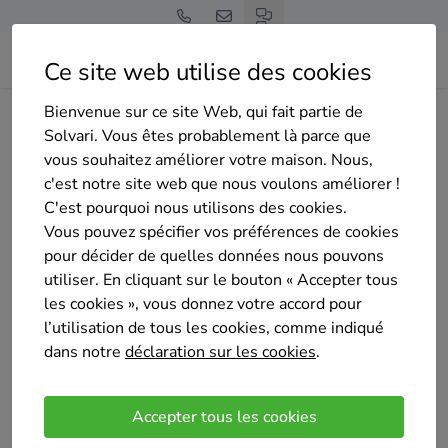
Ce site web utilise des cookies
Bienvenue sur ce site Web, qui fait partie de
Home
Isolation des murs creux
Brabant wallon
Braine-l'Alleud
Solvari. Vous êtes probablement là parce que
Salto-Renov
vous souhaitez améliorer votre maison. Nous,
c'est notre site web que nous voulons améliorer !
C'est pourquoi nous utilisons des cookies.
Vous pouvez spécifier vos préférences de cookies
pour décider de quelles données nous pouvons
utiliser. En cliquant sur le bouton « Accepter tous
Salto-Renov
les cookies », vous donnez votre accord pour
Sélectionné 11 fois
l’utilisation de tous les cookies, comme indiqué
4.1
/5
dans notre
déclaration sur les cookies
(10 avis)
.
Eigenbrakel
Accepter tous les cookies
Salto-Renov, répond à toutes vos demande et