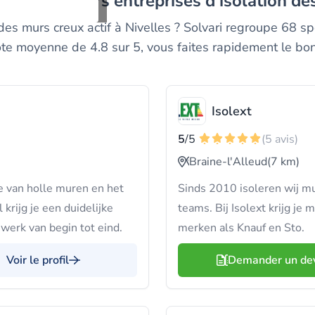
 les meilleurs entreprises d'isolation de
 des murs creux actif à Nivelles ? Solvari regroupe 68 sp
te moyenne de 4.8 sur 5, vous faites rapidement le bon
Isolext
5
/5
(5 avis)
Braine-l'Alleud
(7 km)
e van holle muren en het
Sinds 2010 isoleren wij m
 krijg je een duidelijke
teams. Bij Isolext krijg j
 werk van begin tot eind.
merken als Knauf en Sto.
Voir le profil
Demander un de