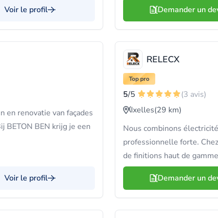
Voir le profil
Demander un de
RELECX
Top pro
5
/5
(3 avis)
Ixelles
(29 km)
n en renovatie van façades
Bij BETON BEN krijg je een
Nous combinons électricité
professionnelle forte. Chez
de finitions haut de gamme,
Voir le profil
Demander un de