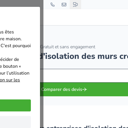
us êtes
les
tre maison.
 C'est pourquoi
Gratuit et sans engagement
ntreprises d'isolation des murs cr
décider de
le bouton «
r l’utilisation
on sur les
Comparer des devis