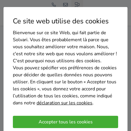
Ce site web utilise des cookies
Bienvenue sur ce site Web, qui fait partie de
Home
Isolation des murs creux
Brabant wallon
Ittre
Solvari. Vous êtes probablement là parce que
vous souhaitez améliorer votre maison. Nous,
Gratuit et sans engagement
c'est notre site web que nous voulons améliorer !
Top 20 des entreprises
C'est pourquoi nous utilisons des cookies.
d'isolation des murs creux à
Vous pouvez spécifier vos préférences de cookies
pour décider de quelles données nous pouvons
Ittre
utiliser. En cliquant sur le bouton « Accepter tous
les cookies », vous donnez votre accord pour
l’utilisation de tous les cookies, comme indiqué
dans notre
déclaration sur les cookies
.
Comparer des devis
Accepter tous les cookies