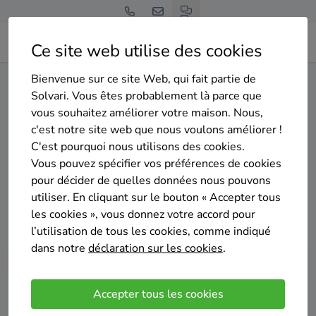
Ce site web utilise des cookies
Bienvenue sur ce site Web, qui fait partie de
Home
Isolation des murs creux
Brabant wallon
Solvari. Vous êtes probablement là parce que
Braine-le-Château
vous souhaitez améliorer votre maison. Nous,
c'est notre site web que nous voulons améliorer !
Gratuit et sans engagement
C'est pourquoi nous utilisons des cookies.
Top 20 des entreprises
Vous pouvez spécifier vos préférences de cookies
d'isolation des murs creux à
pour décider de quelles données nous pouvons
utiliser. En cliquant sur le bouton « Accepter tous
Braine-le-Château
les cookies », vous donnez votre accord pour
l’utilisation de tous les cookies, comme indiqué
dans notre
déclaration sur les cookies
.
Accepter tous les cookies
Comparer des devis