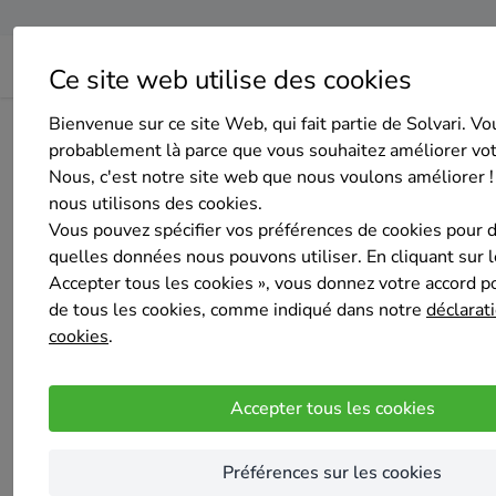
Ce site web utilise des cookies
Bienvenue sur ce site Web, qui fait partie de Solvari. Vo
Page d'accueil
Aperçu des entreprises
RENOVATING
probablement là parce que vous souhaitez améliorer vo
Nous, c'est notre site web que nous voulons améliorer !
nous utilisons des cookies.
Vous pouvez spécifier vos préférences de cookies pour 
quelles données nous pouvons utiliser. En cliquant sur 
Accepter tous les cookies », vous donnez votre accord pou
RENOVATING
de tous les cookies, comme indiqué dans notre
déclarati
Sélectionné 4 fois
cookies
.
Pas encore d'évaluation
Lennik
Accepter tous les cookies
Renovating BV rassemble une équipe de profe
de la rénovation. Nous assurons une coordina
Préférences sur les cookies