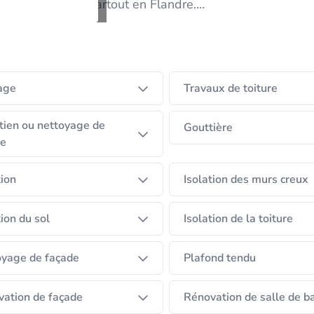
, à Bruxelles et partout en Flandre.
urs de chantier, les travaux sont réalisés par un réseau 
tion rigoureuse, à l’utilisation de matériaux de haute qu
formons chaque rénovation en une réussite à la haute
age
Travaux de toiture
tien ou nettoyage de
Gouttière
re
tion
Isolation des murs creux
tion du sol
Isolation de la toiture
yage de façade
Plafond tendu
ation de façade
Rénovation de salle de b