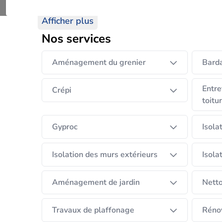
pour les particuliers que pour les entreprises
Afficher plus
Sous la direction attentive de nos coordinate
Nos services
sous-traitants qualifiés. Grâce à une planifica
un accompagnement personnalisé, nous trans
Aménagement du grenier
Bard
attentes.
Entre
Crépi
toitu
Gyproc
Isola
Isolation des murs extérieurs
Isola
Aménagement de jardin
Netto
Travaux de plaffonage
Rénov