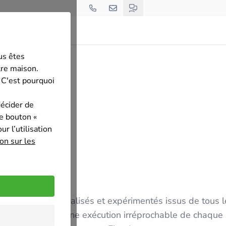
us êtes
tre maison.
 C'est pourquoi
décider de
le bouton «
r l’utilisation
on sur les
ssionnels spécialisés et expérimentés issus de tous l
tion efficace et une exécution irréprochable de chaque p