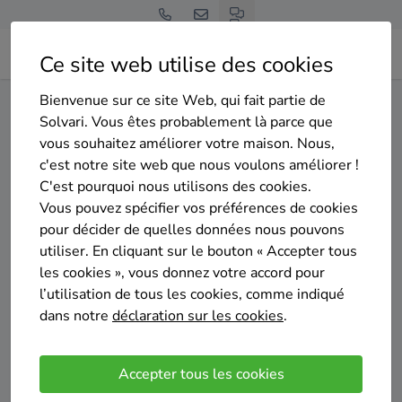
Ce site web utilise des cookies
Bienvenue sur ce site Web, qui fait partie de
Home
Isolation des murs creux
Brabant wallon
Jodoigne
Solvari. Vous êtes probablement là parce que
vous souhaitez améliorer votre maison. Nous,
Gratuit et sans engagement
c'est notre site web que nous voulons améliorer !
Top 20 des entreprises
C'est pourquoi nous utilisons des cookies.
d'isolation des murs creux à
Vous pouvez spécifier vos préférences de cookies
pour décider de quelles données nous pouvons
Jodoigne
utiliser. En cliquant sur le bouton « Accepter tous
les cookies », vous donnez votre accord pour
l’utilisation de tous les cookies, comme indiqué
dans notre
déclaration sur les cookies
.
Comparer des devis
Accepter tous les cookies