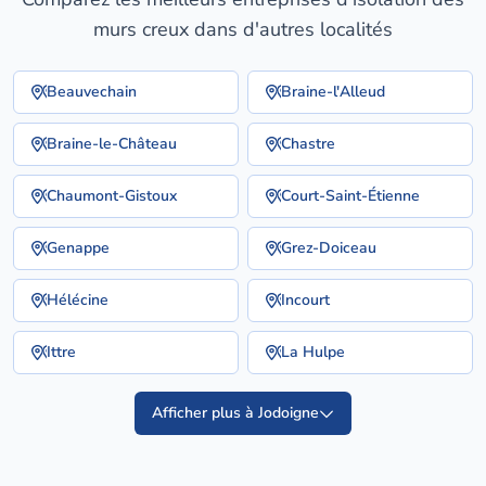
murs creux dans d'autres localités
Beauvechain
Braine-l'Alleud
Braine-le-Château
Chastre
Chaumont-Gistoux
Court-Saint-Étienne
Genappe
Grez-Doiceau
Hélécine
Incourt
Ittre
La Hulpe
Afficher plus à Jodoigne