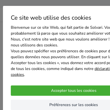
Ce site web utilise des cookies
Bienvenue sur ce site Web, qui fait partie de Solvari. Vo
Home
Isolation des murs creux
Brabant wallon
Chau
probablement là parce que vous souhaitez améliorer vo
Nous, c'est notre site web que nous voulons améliorer !
nous utilisons des cookies.
Vous pouvez spécifier vos préférences de cookies pour 
quelles données nous pouvons utiliser. En cliquant sur 
Accepter tous les cookies », vous donnez votre accord pou
OPTIMUS HBC SPRL
de tous les cookies, comme indiqué dans notre
déclarati
Pas encore d'évaluation
cookies
.
CHAUMONT-GISTOUX
OPTIMUS HBC SPRL est une entreprise interven
Accepter tous les cookies
bâtiments.
Fort d'une expérience de plus de 15 ans dan
Préférences sur les cookies