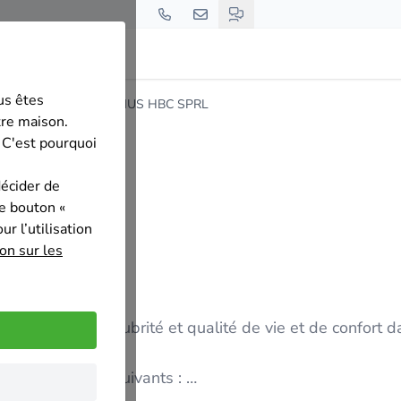
us êtes
mont-Gistoux
OPTIMUS HBC SPRL
tre maison.
 C'est pourquoi
décider de
le bouton «
r l’utilisation
on sur les
ant sur la salubrité et qualité de vie et de confort d
s les domaines suivants :