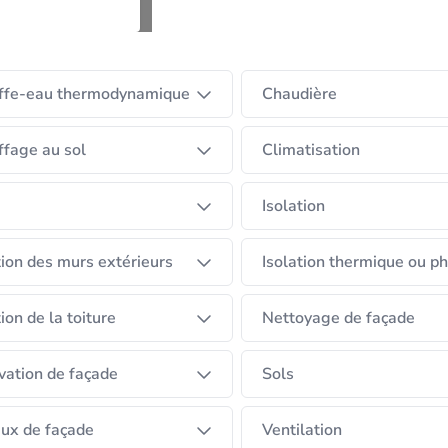
à l'eau / qualité de l'air / Traitements des problèmes d'hu
services et produits liés à vos demandes et ce sur l'e
ls que :
ffe-eau thermodynamique
Chaudière
scensionnelle / cave / hydrofuges / mérule / ...
rejointoiement / hydrofuge / peinture hydrofuge / graffiti
fage au sol
Climatisation
-Flux / appareils décentralisés
Isolation
ns des certificats de garantie comprises entre 10 et 
tion des murs extérieurs
Isolation thermique ou p
tion de la toiture
Nettoyage de façade
ation de façade
Sols
ux de façade
Ventilation