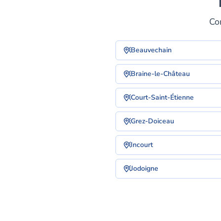
Co
Beauvechain
Braine-le-Château
Court-Saint-Étienne
Grez-Doiceau
Incourt
Jodoigne