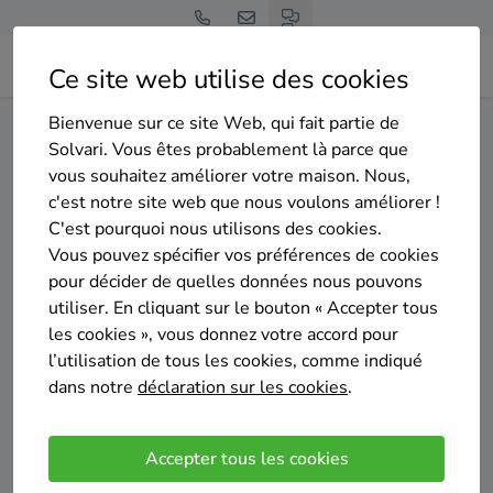
Ce site web utilise des cookies
Bienvenue sur ce site Web, qui fait partie de
Home
Isolation des murs extérieurs
Brabant wallon
Solvari. Vous êtes probablement là parce que
Chaumont-Gistoux
vous souhaitez améliorer votre maison. Nous,
c'est notre site web que nous voulons améliorer !
Gratuit et sans engagement
C'est pourquoi nous utilisons des cookies.
Top 20 des entreprises
Vous pouvez spécifier vos préférences de cookies
d'isolation des murs exterieurs
pour décider de quelles données nous pouvons
utiliser. En cliquant sur le bouton « Accepter tous
à Chaumont-Gistoux
les cookies », vous donnez votre accord pour
l’utilisation de tous les cookies, comme indiqué
dans notre
déclaration sur les cookies
.
Accepter tous les cookies
Comparer des devis