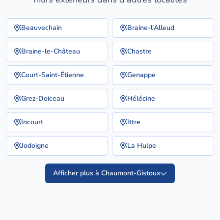
Beauvechain
Braine-l'Alleud
Braine-le-Château
Chastre
Court-Saint-Étienne
Genappe
Grez-Doiceau
Hélécine
Incourt
Ittre
Jodoigne
La Hulpe
Afficher plus à Chaumont-Gistoux