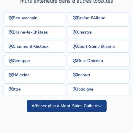
murs exterieurs dans d'autres localités
Beauvechain
Braine-l'Alleud
Braine-le-Château
Chastre
Chaumont-Gistoux
Court-Saint-Étienne
Genappe
Grez-Doiceau
Hélécine
Incourt
Ittre
Jodoigne
Afficher plus à Mont-Saint-Guibert