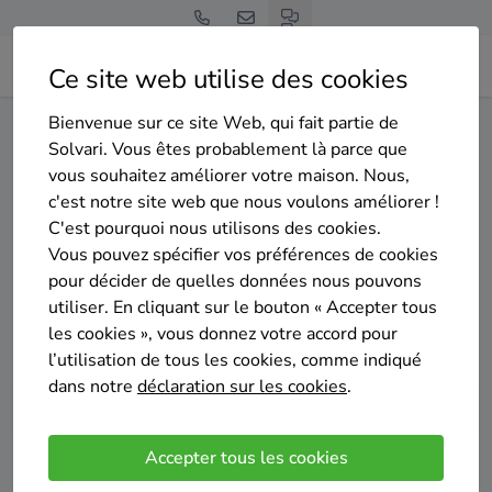
Ce site web utilise des cookies
Bienvenue sur ce site Web, qui fait partie de
Home
Isolation des murs extérieurs
Brabant wallon
Solvari. Vous êtes probablement là parce que
Mont-Saint-Guibert
vous souhaitez améliorer votre maison. Nous,
c'est notre site web que nous voulons améliorer !
Gratuit et sans engagement
C'est pourquoi nous utilisons des cookies.
Top 20 des entreprises
Vous pouvez spécifier vos préférences de cookies
d'isolation des murs exterieurs
pour décider de quelles données nous pouvons
utiliser. En cliquant sur le bouton « Accepter tous
à Mont-Saint-Guibert
les cookies », vous donnez votre accord pour
l’utilisation de tous les cookies, comme indiqué
dans notre
déclaration sur les cookies
.
Accepter tous les cookies
Comparer des devis