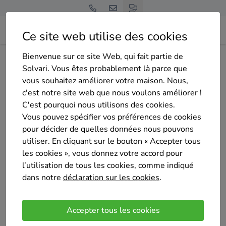
Ce site web utilise des cookies
Bienvenue sur ce site Web, qui fait partie de
Home
Isolation des murs creux
Brabant wallon
Solvari. Vous êtes probablement là parce que
vous souhaitez améliorer votre maison. Nous,
Jusqu'à 4 devis sur mesure
entreprises d'isolation
c'est notre site web que nous voulons améliorer !
C'est pourquoi nous utilisons des cookies.
des murs creux en
Vous pouvez spécifier vos préférences de cookies
pour décider de quelles données nous pouvons
province de Brabant
utiliser. En cliquant sur le bouton « Accepter tous
les cookies », vous donnez votre accord pour
wallon
l’utilisation de tous les cookies, comme indiqué
dans notre
déclaration sur les cookies
.
Accepter tous les cookies
Comparer des devis