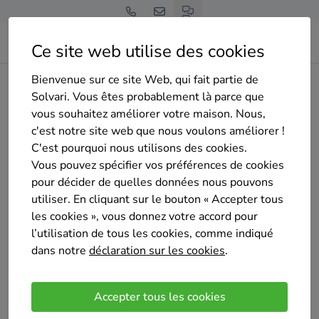
Ce site web utilise des cookies
Bienvenue sur ce site Web, qui fait partie de
Home
Isolation des murs creux
Bruxelles
Etterbeek
Solvari. Vous êtes probablement là parce que
Isolation . Châssis . Toitures
vous souhaitez améliorer votre maison. Nous,
c'est notre site web que nous voulons améliorer !
C'est pourquoi nous utilisons des cookies.
Vous pouvez spécifier vos préférences de cookies
pour décider de quelles données nous pouvons
utiliser. En cliquant sur le bouton « Accepter tous
Isolation . Châssis . Toitures
les cookies », vous donnez votre accord pour
5
/5
(1 avis)
l’utilisation de tous les cookies, comme indiqué
Etterbeek
dans notre
déclaration sur les cookies
.
Isolaris est une entreprise Belge spécialisée dans
toutes les techniques d'isolation. Nous nous
Accepter tous les cookies
concentrons sur l'enveloppe du Batiment ( Murs,