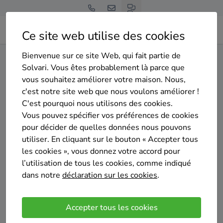
Ce site web utilise des cookies
Bienvenue sur ce site Web, qui fait partie de
Home
Isolation des murs creux
Hainaut
Pont-à-Celles
Solvari. Vous êtes probablement là parce que
vous souhaitez améliorer votre maison. Nous,
Gratuit et sans engagement
c'est notre site web que nous voulons améliorer !
Top 20 des entreprises
C'est pourquoi nous utilisons des cookies.
d'isolation des murs creux à
Vous pouvez spécifier vos préférences de cookies
pour décider de quelles données nous pouvons
Pont-à-Celles
utiliser. En cliquant sur le bouton « Accepter tous
les cookies », vous donnez votre accord pour
l’utilisation de tous les cookies, comme indiqué
dans notre
déclaration sur les cookies
.
Comparer des devis
Accepter tous les cookies