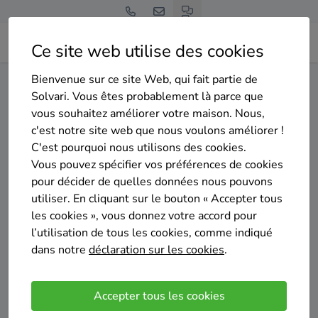
Ce site web utilise des cookies
Bienvenue sur ce site Web, qui fait partie de
Home
Isolation des murs creux
Hainaut
Saint-Ghislain
Solvari. Vous êtes probablement là parce que
vous souhaitez améliorer votre maison. Nous,
Gratuit et sans engagement
c'est notre site web que nous voulons améliorer !
Top 20 des entreprises
C'est pourquoi nous utilisons des cookies.
d'isolation des murs creux à
Vous pouvez spécifier vos préférences de cookies
pour décider de quelles données nous pouvons
Saint-Ghislain
utiliser. En cliquant sur le bouton « Accepter tous
les cookies », vous donnez votre accord pour
l’utilisation de tous les cookies, comme indiqué
dans notre
déclaration sur les cookies
.
Comparer des devis
Accepter tous les cookies