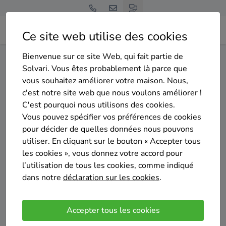
Ce site web utilise des cookies
Bienvenue sur ce site Web, qui fait partie de
Home
Isolation des murs creux
Hainaut
Manage
Solvari. Vous êtes probablement là parce que
vous souhaitez améliorer votre maison. Nous,
Gratuit et sans engagement
c'est notre site web que nous voulons améliorer !
Top 20 des entreprises
C'est pourquoi nous utilisons des cookies.
d'isolation des murs creux à
Vous pouvez spécifier vos préférences de cookies
pour décider de quelles données nous pouvons
Manage
utiliser. En cliquant sur le bouton « Accepter tous
les cookies », vous donnez votre accord pour
l’utilisation de tous les cookies, comme indiqué
dans notre
déclaration sur les cookies
.
Comparer des devis
Accepter tous les cookies