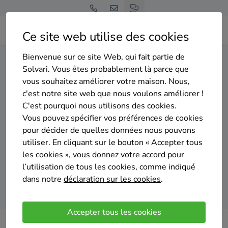
Ce site web utilise des cookies
Bienvenue sur ce site Web, qui fait partie de
Home
Panneaux solaires
Namur
Houyet
Solvari. Vous êtes probablement là parce que
vous souhaitez améliorer votre maison. Nous,
Gratuit et sans engagement
c'est notre site web que nous voulons améliorer !
Top 20 des installateurs de
C'est pourquoi nous utilisons des cookies.
panneaux solaires à Houyet
Vous pouvez spécifier vos préférences de cookies
pour décider de quelles données nous pouvons
utiliser. En cliquant sur le bouton « Accepter tous
les cookies », vous donnez votre accord pour
l’utilisation de tous les cookies, comme indiqué
dans notre
déclaration sur les cookies
.
Comparer des devis
Accepter tous les cookies