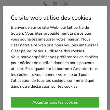
Ce site web utilise des cookies
Bienvenue sur ce site Web, qui fait partie de
Home
Panneaux solaires
Namur
Philippeville
ESI Solar
Solvari. Vous êtes probablement là parce que
vous souhaitez améliorer votre maison. Nous,
c'est notre site web que nous voulons améliorer !
C'est pourquoi nous utilisons des cookies.
Vous pouvez spécifier vos préférences de cookies
pour décider de quelles données nous pouvons
ESI Solar
utiliser. En cliquant sur le bouton « Accepter tous
Pas encore d'évaluation
les cookies », vous donnez votre accord pour
Philippeville
l’utilisation de tous les cookies, comme indiqué
dans notre
déclaration sur les cookies
.
La transition énergétique réduira, à terme, la
dépendance de nos économies aux énergies
Accepter tous les cookies
fossiles. L’installation d’un système photovoltaïque