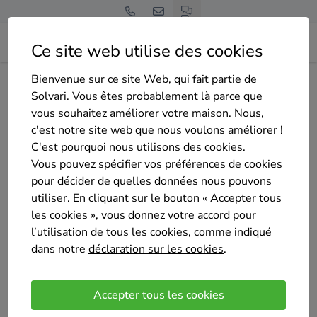
Ce site web utilise des cookies
Bienvenue sur ce site Web, qui fait partie de
Home
Panneaux solaires
Hainaut
Montigny-le-Tilleul
Solvari. Vous êtes probablement là parce que
Sch Technics
vous souhaitez améliorer votre maison. Nous,
c'est notre site web que nous voulons améliorer !
C'est pourquoi nous utilisons des cookies.
Vous pouvez spécifier vos préférences de cookies
pour décider de quelles données nous pouvons
utiliser. En cliquant sur le bouton « Accepter tous
Sch Technics
les cookies », vous donnez votre accord pour
Sélectionné 2 fois
l’utilisation de tous les cookies, comme indiqué
4.9
/5
dans notre
déclaration sur les cookies
(7 avis)
.
Montigny-le-Tilleul
Accepter tous les cookies
SCH Technics : Votre partenaire en sécurité et