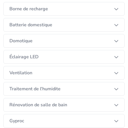
accompagnement personnalisé pour ceux qui
souhaitent réaliser eux-mêmes leurs installations
Borne de recharge
électriques, avec notre programme DIY.
Batterie domestique
Chez SCH Technics, notre engagement est de vous
apporter sécurité, confort et durabilité. Nous
Domotique
adaptons nos solutions à chaque projet, en veillant
à respecter les standards de qualité et les normes
Éclairage LED
de sécurité, pour garantir votre satisfaction à long
terme.
Ventilation
Traitement de l'humidite
Rénovation de salle de bain
Gyproc