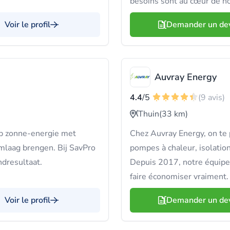
besoins sont au cœur de no
Voir le profil
Demander un de
Auvray Energy
4.4
/5
(9 avis)
Thuin
(33 km)
op zonne-energie met
Chez Auvray Energy, on te 
omlaag brengen. Bij SavPro
pompes à chaleur, isolation,
ndresultaat.
Depuis 2017, notre équipe 
faire économiser vraiment.
Voir le profil
Demander un de