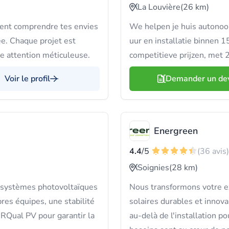
La Louvière
(26 km)
ent comprendre tes envies
We helpen je huis autono
ée. Chaque projet est
uur en installatie binnen 
tte attention méticuleuse.
competitieve prijzen, met 2
Voir le profil
Demander un de
Energreen
4.4
/5
(36 avis)
Soignies
(28 km)
 systèmes photovoltaïques
Nous transformons votre e
res équipes, une stabilité
solaires durables et innov
 NRQual PV pour garantir la
au-delà de l'installation po