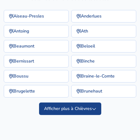
Aiseau-Presles
Anderlues
Antoing
Ath
Beaumont
Beloeil
Bernissart
Binche
Boussu
Braine-le-Comte
Brugelette
Brunehaut
Afficher plus à Chièvres