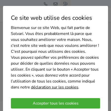
Ce site web utilise des cookies
Bienvenue sur ce site Web, qui fait partie de
Home
Panneaux solaires
Hainaut
Chièvres
Solvari. Vous êtes probablement là parce que
vous souhaitez améliorer votre maison. Nous,
Gratuit et sans engagement
c'est notre site web que nous voulons améliorer !
Top 20 des installateurs de
C'est pourquoi nous utilisons des cookies.
panneaux solaires à Chièvres
Vous pouvez spécifier vos préférences de cookies
pour décider de quelles données nous pouvons
utiliser. En cliquant sur le bouton « Accepter tous
les cookies », vous donnez votre accord pour
l’utilisation de tous les cookies, comme indiqué
dans notre
déclaration sur les cookies
.
Comparer des devis
Accepter tous les cookies