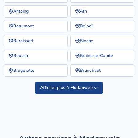
Antoing
Ath
Beaumont
Beloeil
Bernissart
Binche
Boussu
Braine-le-Comte
Brugelette
Brunehaut
Afficher plus à Morlanwelz