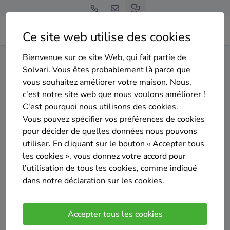
Ce site web utilise des cookies
Bienvenue sur ce site Web, qui fait partie de
Home
Panneaux solaires
Hainaut
Morlanwelz
Solvari. Vous êtes probablement là parce que
vous souhaitez améliorer votre maison. Nous,
Gratuit et sans engagement
c'est notre site web que nous voulons améliorer !
Top 20 des installateurs de
C'est pourquoi nous utilisons des cookies.
panneaux solaires à
Vous pouvez spécifier vos préférences de cookies
pour décider de quelles données nous pouvons
Morlanwelz
utiliser. En cliquant sur le bouton « Accepter tous
les cookies », vous donnez votre accord pour
l’utilisation de tous les cookies, comme indiqué
dans notre
déclaration sur les cookies
.
Comparer des devis
Accepter tous les cookies