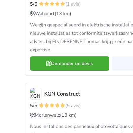
5
/5
(1 avis)
Walcourt
(13 km)
We zijn gespecialiseerd in elektrische installat
nieuwe installaties tot conformiteitswerkzaam
advies: bij Ets DERENNE Thomas krijg je één a
expertise.
Demander un devis
KGN Construct
5
/5
(5 avis)
Morlanwelz
(18 km)
Nous installons des panneaux photovoltaïques a