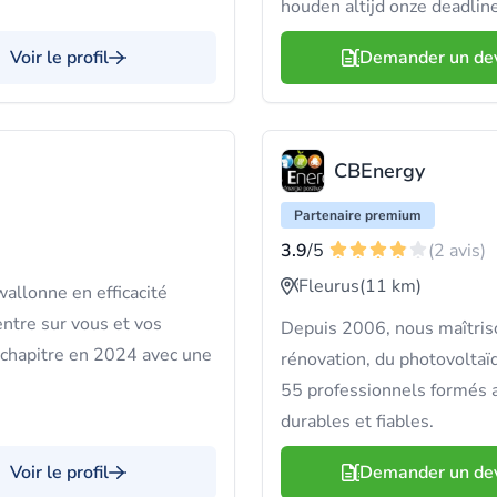
houden altijd onze deadlin
Voir le profil
Demander un de
CBEnergy
Partenaire premium
3.9
/5
(2 avis)
Fleurus
(11 km)
allonne en efficacité
re sur vous et vos
Depuis 2006, nous maîtriso
chapitre en 2024 avec une
rénovation, du photovoltaï
55 professionnels formés a
durables et fiables.
Voir le profil
Demander un de