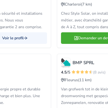
Charleroi
(7 km)
sécurité et installations
Chez Style Solar, on inst
tes. Nous vous
métier, avec étanchéité gara
garantie 2 ans comprise.
de A à Z, tout compris dans 
Voir le profil
Demander un de
BMP SPRL
4.5
/5
(8 avis)
Fleurus
(11 km)
ergie propre et durable
Van grofwerk tot in de kl
harge et bien plus. Une
droomwoning met gespecial
ue.
Zonnepanelen, renovatie o