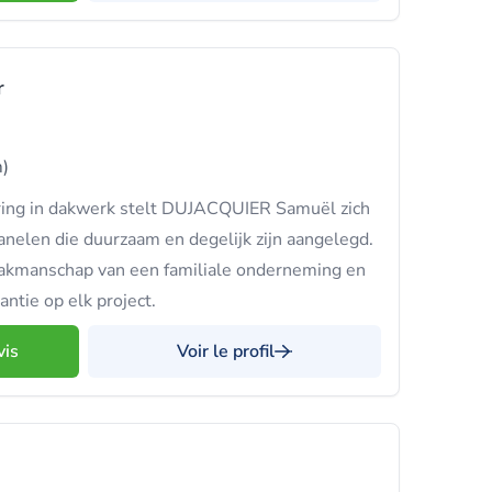
r
)
ring in dakwerk stelt DUJACQUIER Samuël zich
anelen die duurzaam en degelijk zijn aangelegd.
akmanschap van een familiale onderneming en
antie op elk project.
vis
Voir le profil