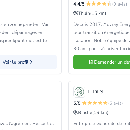
4.4
/5
(9 avis)
Thuin
(15 km)
ies en zonnepanelen. Van
Depuis 2017, Auvray Ener
heden, dépannages en
leur transition énergétiqu
anspreekpunt met echte
isolation. Notre équipe de 
30 ans pour sécuriser ton 
Voir le profil
Demander un de
LLDLS
5
/5
(5 avis)
Binche
(19 km)
vec l'agrément Rescert et
Entreprise Générale de toi