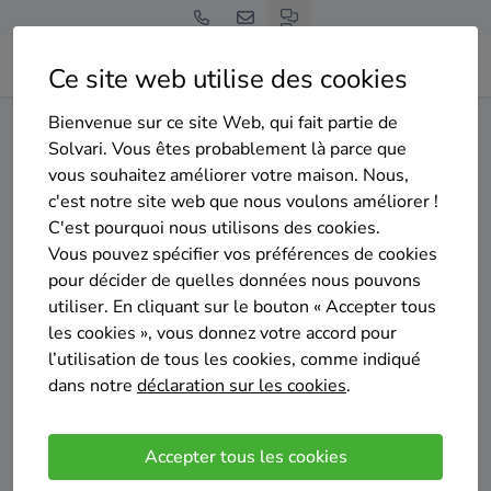
Ce site web utilise des cookies
Bienvenue sur ce site Web, qui fait partie de
Home
Panneaux solaires
Hainaut
Merbes-le-Château
Solvari. Vous êtes probablement là parce que
vous souhaitez améliorer votre maison. Nous,
Gratuit et sans engagement
c'est notre site web que nous voulons améliorer !
Top 20 des installateurs de
C'est pourquoi nous utilisons des cookies.
panneaux solaires à Merbes-
Vous pouvez spécifier vos préférences de cookies
pour décider de quelles données nous pouvons
le-Château
utiliser. En cliquant sur le bouton « Accepter tous
les cookies », vous donnez votre accord pour
l’utilisation de tous les cookies, comme indiqué
dans notre
déclaration sur les cookies
.
Comparer des devis
Accepter tous les cookies