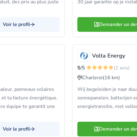
uit, des prix au plus juste
30 jaar garantie op je instal
Voir le profil
Demander un de
Volta Energy
5
/5
(2 avis)
Charleroi
(16 km)
leur, panneaux solaires
Wij begeleiden je naar du
 et ta facture énergétique.
zonnepanelen, batterijen en
re équipe te garantit une
energietransitie, met voll
Voir le profil
Demander un de