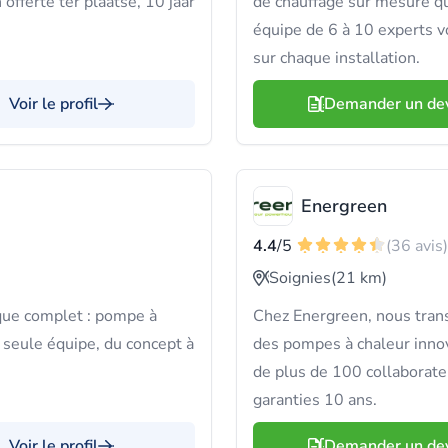
 offerte ter plaatse, 10 jaar
de chauffage sur mesure qu
équipe de 6 à 10 experts v
sur chaque installation.
Voir le profil
Demander un de
Energreen
4.4
/5
(36 avis)
Soignies
(21 km)
que complet : pompe à
Chez Energreen, nous tra
 seule équipe, du concept à
des pompes à chaleur inno
de plus de 100 collaborate
garanties 10 ans.
Voir le profil
Demander un de