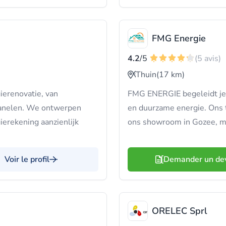
FMG Energie
4.2
/5
(5 avis)
Thuin
(17 km)
ierenovatie, van
FMG ENERGIE begeleidt je
panelen. We ontwerpen
en duurzame energie. Ons t
ierekening aanzienlijk
ons showroom in Gozee, me
Voir le profil
Demander un de
ORELEC Sprl