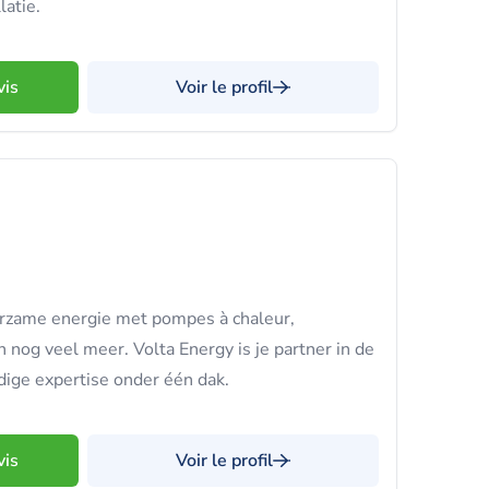
latie.
vis
Voir le profil
urzame energie met pompes à chaleur,
 nog veel meer. Volta Energy is je partner in de
edige expertise onder één dak.
vis
Voir le profil