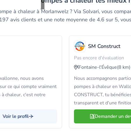
allateurs de pompes à chaleur les mieux
pompe à chaleur à Morlanwelz ? Via Solvari, vous com
 197 avis clients et une note moyenne de 4.6 sur 5, vous 
SM Construct
Pas encore d'évaluation
Fontaine-l'Évêque
(8 km)
 wallonne, nous avons
Nous accompagnons particul
r ce qui compte vraiment
pompes à chaleur en Wall
à chaleur, c'est notre
CONSTRUCT, tu bénéficies d
transparent et d'une finiti
Voir le profil
Demander un de