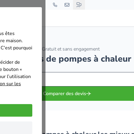
us êtes
tre maison.
 C'est pourquoi
Gratuit et sans engagement
nstallateurs de pompes à chaleu
décider de
le bouton «
r l’utilisation
on sur les
Comparer des devis