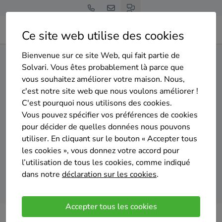
Ce site web utilise des cookies
Bienvenue sur ce site Web, qui fait partie de
Home
Pompe à chaleur
Hainaut
Binche
Solvari. Vous êtes probablement là parce que
vous souhaitez améliorer votre maison. Nous,
Gratuit et sans engagement
c'est notre site web que nous voulons améliorer !
Top 20 des installateurs de
C'est pourquoi nous utilisons des cookies.
pompes à chaleur à Binche
Vous pouvez spécifier vos préférences de cookies
pour décider de quelles données nous pouvons
utiliser. En cliquant sur le bouton « Accepter tous
les cookies », vous donnez votre accord pour
l’utilisation de tous les cookies, comme indiqué
dans notre
déclaration sur les cookies
.
Comparer des devis
Accepter tous les cookies